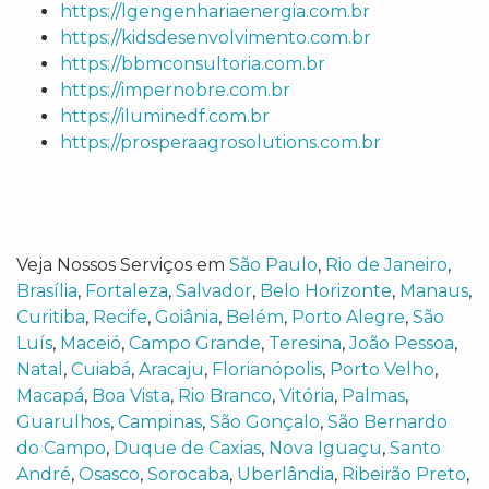
https://lgengenhariaenergia.com.br
https://kidsdesenvolvimento.com.br
https://bbmconsultoria.com.br
https://impernobre.com.br
https://iluminedf.com.br
https://prosperaagrosolutions.com.br
Veja Nossos Serviços em
São Paulo
,
Rio de Janeiro
,
Brasília
,
Fortaleza
,
Salvador
,
Belo Horizonte
,
Manaus
,
Curitiba
,
Recife
,
Goiânia
,
Belém
,
Porto Alegre
,
São
Luís
,
Maceió
,
Campo Grande
,
Teresina
,
João Pessoa
,
Natal
,
Cuiabá
,
Aracaju
,
Florianópolis
,
Porto Velho
,
Macapá
,
Boa Vista
,
Rio Branco
,
Vitória
,
Palmas
,
Guarulhos
,
Campinas
,
São Gonçalo
,
São Bernardo
do Campo
,
Duque de Caxias
,
Nova Iguaçu
,
Santo
André
,
Osasco
,
Sorocaba
,
Uberlândia
,
Ribeirão Preto
,