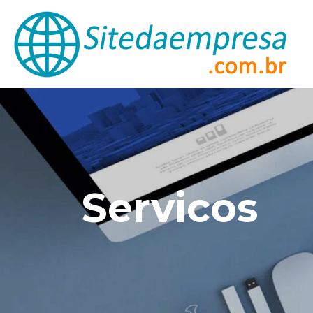
Servicos