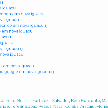
 rj
va iguacu
 vendas em nova iguacu
ova iguacu
tecnico em nova iguacu rj
de em nova iguacu
uacu rj
 iguacu
va iguacu rj
m nova iguacu
as em nova iguacu
 no google em nova iguacu rj
 Janeiro
,
Brasília
,
Fortaleza
,
Salvador
,
Belo Horizonte
,
Ma
ande
,
Teresina
,
João Pessoa
,
Natal
,
Cuiabá
,
Aracaju
,
Floria