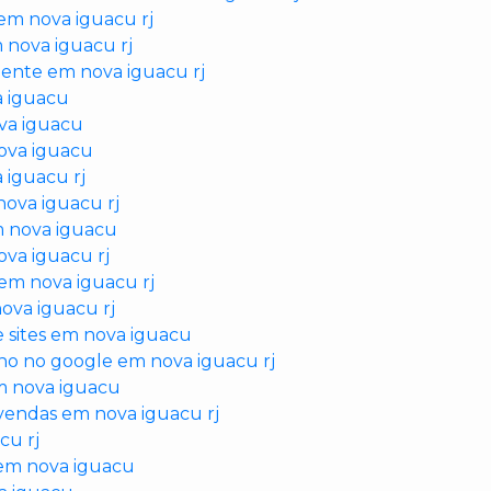
em nova iguacu rj
 nova iguacu rj
ciente em nova iguacu rj
a iguacu
va iguacu
ova iguacu
 iguacu rj
nova iguacu rj
m nova iguacu
ova iguacu rj
 em nova iguacu rj
ova iguacu rj
e sites em nova iguacu
ho no google em nova iguacu rj
em nova iguacu
 vendas em nova iguacu rj
cu rj
 em nova iguacu