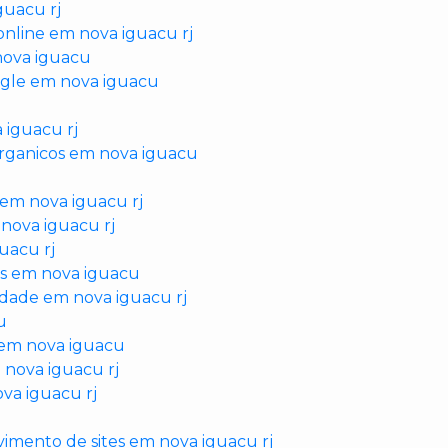
guacu rj
 online em nova iguacu rj
nova iguacu
ogle em nova iguacu
 iguacu rj
organicos em nova iguacu
 em nova iguacu rj
nova iguacu rj
guacu rj
cos em nova iguacu
lidade em nova iguacu rj
u
 em nova iguacu
m nova iguacu rj
ova iguacu rj
imento de sites em nova iguacu rj