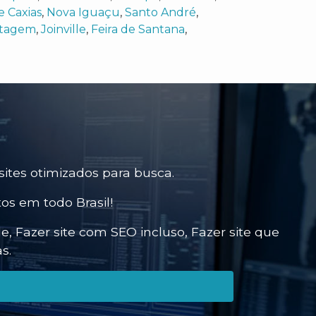
 Caxias
,
Nova Iguaçu
,
Santo André
,
tagem
,
Joinville
,
Feira de Santana
,
ites otimizados para busca.
tos em todo Brasil!
le
,
Fazer site com SEO incluso
,
Fazer site que
as
.