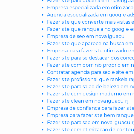
Fazer site para doceria em nova igua
Empresa especializada em otimizacao
Agencia especializada em google ad
Fazer site que converte mais visitas
Fazer site que ranqueia no google e
Empresa de seo em nova iguacu
Fazer site que aparece na busca em
Empresa para fazer site otimizado e
Fazer site para se destacar dos conc
Fazer site com dominio proprio em n
Contratar agencia para seo e site e
Fazer site profissional que rankeia r
Fazer site para salao de beleza em n
Fazer site com design moderno em n
Fazer site clean em nova iguacu rj
Empresa de confianca para fazer sit
Empresa para fazer site bem ranqu
Fazer site para seo em nova iguacu r
Fazer site com otimizacao de conte