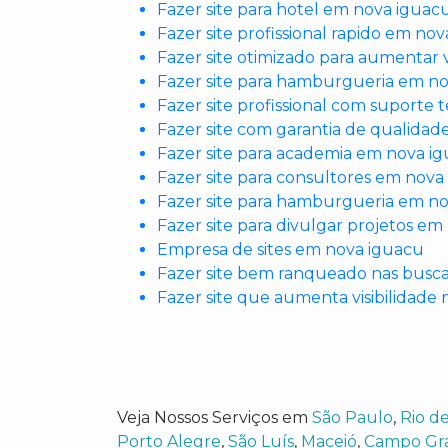
Fazer site para hotel em nova iguacu
Fazer site profissional rapido em no
Fazer site otimizado para aumentar
Fazer site para hamburgueria em n
Fazer site profissional com suporte 
Fazer site com garantia de qualida
Fazer site para academia em nova ig
Fazer site para consultores em nova
Fazer site para hamburgueria em no
Fazer site para divulgar projetos e
Empresa de sites em nova iguacu
Fazer site bem ranqueado nas busc
Fazer site que aumenta visibilidade
Veja Nossos Serviços em
São Paulo
,
Rio de
Porto Alegre
,
São Luís
,
Maceió
,
Campo Gr