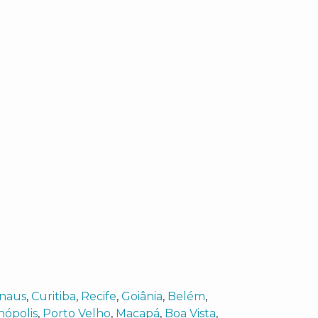
naus
,
Curitiba
,
Recife
,
Goiânia
,
Belém
,
nópolis
,
Porto Velho
,
Macapá
,
Boa Vista
,