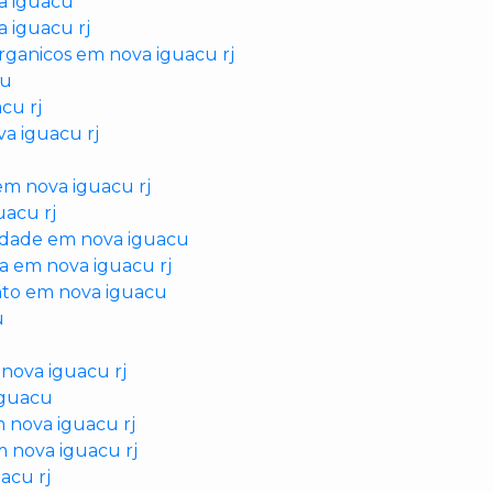
va iguacu
a iguacu rj
rganicos em nova iguacu rj
cu
cu rj
va iguacu rj
 em nova iguacu rj
uacu rj
lidade em nova iguacu
ia em nova iguacu rj
nto em nova iguacu
u
 nova iguacu rj
iguacu
m nova iguacu rj
m nova iguacu rj
acu rj