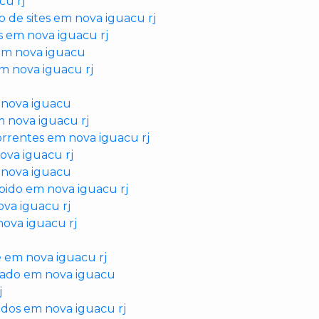
cu rj
 de sites em nova iguacu rj
s em nova iguacu rj
 em nova iguacu
m nova iguacu rj
 nova iguacu
m nova iguacu rj
orrentes em nova iguacu rj
ova iguacu rj
m nova iguacu
apido em nova iguacu rj
ova iguacu rj
ova iguacu rj
e em nova iguacu rj
eado em nova iguacu
j
udos em nova iguacu rj