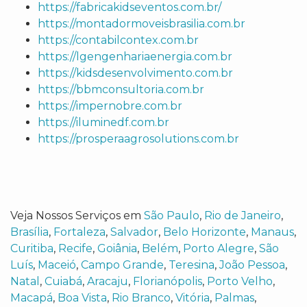
https://fabricakidseventos.com.br/
https://montadormoveisbrasilia.com.br
https://contabilcontex.com.br
https://lgengenhariaenergia.com.br
https://kidsdesenvolvimento.com.br
https://bbmconsultoria.com.br
https://impernobre.com.br
https://iluminedf.com.br
https://prosperaagrosolutions.com.br
Veja Nossos Serviços em
São Paulo
,
Rio de Janeiro
,
Brasília
,
Fortaleza
,
Salvador
,
Belo Horizonte
,
Manaus
,
Curitiba
,
Recife
,
Goiânia
,
Belém
,
Porto Alegre
,
São
Luís
,
Maceió
,
Campo Grande
,
Teresina
,
João Pessoa
,
Natal
,
Cuiabá
,
Aracaju
,
Florianópolis
,
Porto Velho
,
Macapá
,
Boa Vista
,
Rio Branco
,
Vitória
,
Palmas
,