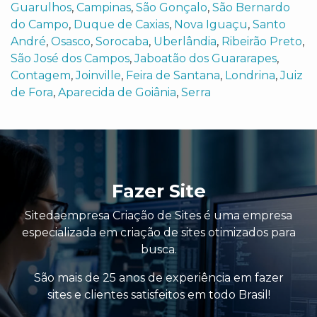
Guarulhos
,
Campinas
,
São Gonçalo
,
São Bernardo
do Campo
,
Duque de Caxias
,
Nova Iguaçu
,
Santo
André
,
Osasco
,
Sorocaba
,
Uberlândia
,
Ribeirão Preto
,
São José dos Campos
,
Jaboatão dos Guararapes
,
Contagem
,
Joinville
,
Feira de Santana
,
Londrina
,
Juiz
de Fora
,
Aparecida de Goiânia
,
Serra
Fazer Site
Sitedaempresa Criação de Sites é uma empresa
especializada em criação de sites otimizados para
busca.
São mais de 25 anos de experiência em fazer
sites e clientes satisfeitos em todo Brasil!