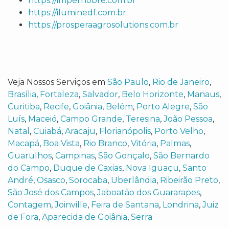
https://impernobre.com.br
https://iluminedf.com.br
https://prosperaagrosolutions.com.br
Veja Nossos Serviços em
São Paulo
,
Rio de Janeiro
,
Brasília
,
Fortaleza
,
Salvador
,
Belo Horizonte
,
Manaus
,
Curitiba
,
Recife
,
Goiânia
,
Belém
,
Porto Alegre
,
São
Luís
,
Maceió
,
Campo Grande
,
Teresina
,
João Pessoa
,
Natal
,
Cuiabá
,
Aracaju
,
Florianópolis
,
Porto Velho
,
Macapá
,
Boa Vista
,
Rio Branco
,
Vitória
,
Palmas
,
Guarulhos
,
Campinas
,
São Gonçalo
,
São Bernardo
do Campo
,
Duque de Caxias
,
Nova Iguaçu
,
Santo
André
,
Osasco
,
Sorocaba
,
Uberlândia
,
Ribeirão Preto
,
São José dos Campos
,
Jaboatão dos Guararapes
,
Contagem
,
Joinville
,
Feira de Santana
,
Londrina
,
Juiz
de Fora
,
Aparecida de Goiânia
,
Serra