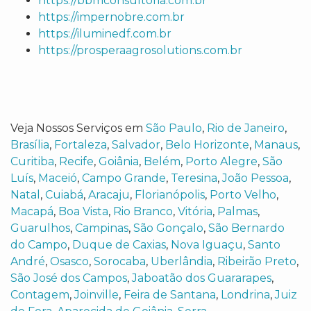
https://bbmconsultoria.com.br
https://impernobre.com.br
https://iluminedf.com.br
https://prosperaagrosolutions.com.br
Veja Nossos Serviços em
São Paulo
,
Rio de Janeiro
,
Brasília
,
Fortaleza
,
Salvador
,
Belo Horizonte
,
Manaus
,
Curitiba
,
Recife
,
Goiânia
,
Belém
,
Porto Alegre
,
São
Luís
,
Maceió
,
Campo Grande
,
Teresina
,
João Pessoa
,
Natal
,
Cuiabá
,
Aracaju
,
Florianópolis
,
Porto Velho
,
Macapá
,
Boa Vista
,
Rio Branco
,
Vitória
,
Palmas
,
Guarulhos
,
Campinas
,
São Gonçalo
,
São Bernardo
do Campo
,
Duque de Caxias
,
Nova Iguaçu
,
Santo
André
,
Osasco
,
Sorocaba
,
Uberlândia
,
Ribeirão Preto
,
São José dos Campos
,
Jaboatão dos Guararapes
,
Contagem
,
Joinville
,
Feira de Santana
,
Londrina
,
Juiz