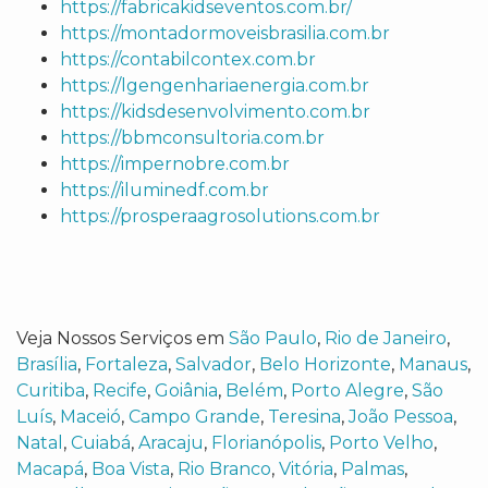
https://fabricakidseventos.com.br/
https://montadormoveisbrasilia.com.br
https://contabilcontex.com.br
https://lgengenhariaenergia.com.br
https://kidsdesenvolvimento.com.br
https://bbmconsultoria.com.br
https://impernobre.com.br
https://iluminedf.com.br
https://prosperaagrosolutions.com.br
Veja Nossos Serviços em
São Paulo
,
Rio de Janeiro
,
Brasília
,
Fortaleza
,
Salvador
,
Belo Horizonte
,
Manaus
,
Curitiba
,
Recife
,
Goiânia
,
Belém
,
Porto Alegre
,
São
Luís
,
Maceió
,
Campo Grande
,
Teresina
,
João Pessoa
,
Natal
,
Cuiabá
,
Aracaju
,
Florianópolis
,
Porto Velho
,
Macapá
,
Boa Vista
,
Rio Branco
,
Vitória
,
Palmas
,