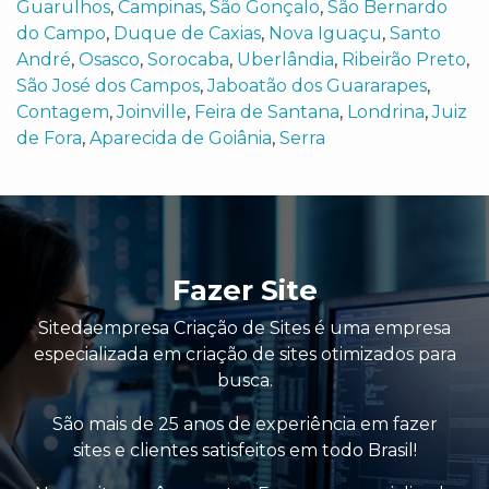
Guarulhos
,
Campinas
,
São Gonçalo
,
São Bernardo
do Campo
,
Duque de Caxias
,
Nova Iguaçu
,
Santo
André
,
Osasco
,
Sorocaba
,
Uberlândia
,
Ribeirão Preto
,
São José dos Campos
,
Jaboatão dos Guararapes
,
Contagem
,
Joinville
,
Feira de Santana
,
Londrina
,
Juiz
de Fora
,
Aparecida de Goiânia
,
Serra
Fazer Site
Sitedaempresa Criação de Sites é uma empresa
especializada em criação de sites otimizados para
busca.
São mais de 25 anos de experiência em fazer
sites e clientes satisfeitos em todo Brasil!