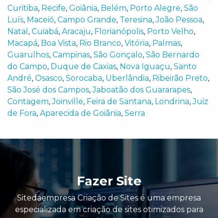
Curitiba
,
Recife
,
Goiânia
,
Belém
,
Porto Alegre
,
São
Luís
,
Maceió
,
Campo Grande
,
Teresina
,
João Pessoa
,
Natal
,
Cuiabá
,
Aracaju
,
Florianópolis
,
Porto Velho
,
Macapá
,
Boa Vista
,
Rio Branco
,
Vitória
,
Palmas
,
Guarulhos
,
Campinas
,
São Gonçalo
,
São Bernardo
do Campo
,
Duque de Caxias
,
Nova Iguaçu
,
Santo
André
,
Osasco
,
Sorocaba
,
Uberlândia
,
Ribeirão Preto
,
São José dos Campos
,
Jaboatão dos Guararapes
,
Contagem
,
Joinville
,
Feira de Santana
,
Londrina
,
Juiz
de Fora
,
Aparecida de Goiânia
,
Serra
Fazer Site
Sitedaempresa Criação de Sites é uma empresa
especializada em criação de sites otimizados para