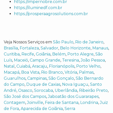
https://impernobre.com.br
https://iluminedf.com.br
https://prosperaagrosolutions.com.br
Veja Nossos Serviços em
São Paulo
,
Rio de Janeiro
,
Brasília
,
Fortaleza
,
Salvador
,
Belo Horizonte
,
Manaus
,
Curitiba
,
Recife
,
Goiânia
,
Belém
,
Porto Alegre
,
São
Luís
,
Maceió
,
Campo Grande
,
Teresina
,
João Pessoa
,
Natal
,
Cuiabá
,
Aracaju
,
Florianópolis
,
Porto Velho
,
Macapá
,
Boa Vista
,
Rio Branco
,
Vitória
,
Palmas
,
Guarulhos
,
Campinas
,
São Gonçalo
,
São Bernardo
do Campo
,
Duque de Caxias
,
Nova Iguaçu
,
Santo
André
,
Osasco
,
Sorocaba
,
Uberlândia
,
Ribeirão Preto
,
São José dos Campos
,
Jaboatão dos Guararapes
,
Contagem
,
Joinville
,
Feira de Santana
,
Londrina
,
Juiz
de Fora
,
Aparecida de Goiânia
,
Serra