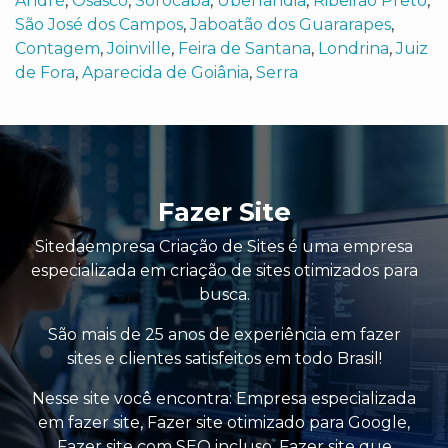
André
,
Osasco
,
Sorocaba
,
Uberlândia
,
Ribeirão Preto
,
São José dos Campos
,
Jaboatão dos Guararapes
,
Contagem
,
Joinville
,
Feira de Santana
,
Londrina
,
Juiz
de Fora
,
Aparecida de Goiânia
,
Serra
Fazer Site
Sitedaempresa Criação de Sites é uma empresa
especializada em criação de sites otimizados para
busca.
São mais de 25 anos de experiência em fazer
sites e clientes satisfeitos em todo Brasil!
Nesse site você encontra:
Empresa especializada
em fazer site
,
Fazer site otimizado para Google
,
Fazer site com SEO incluso
,
Fazer site que