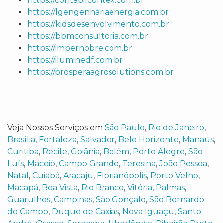
https://contabilcontex.com.br
https://lgengenhariaenergia.com.br
https://kidsdesenvolvimento.com.br
https://bbmconsultoria.com.br
https://impernobre.com.br
https://iluminedf.com.br
https://prosperaagrosolutions.com.br
Veja Nossos Serviços em
São Paulo
,
Rio de Janeiro
,
Brasília
,
Fortaleza
,
Salvador
,
Belo Horizonte
,
Manaus
,
Curitiba
,
Recife
,
Goiânia
,
Belém
,
Porto Alegre
,
São
Luís
,
Maceió
,
Campo Grande
,
Teresina
,
João Pessoa
,
Natal
,
Cuiabá
,
Aracaju
,
Florianópolis
,
Porto Velho
,
Macapá
,
Boa Vista
,
Rio Branco
,
Vitória
,
Palmas
,
Guarulhos
,
Campinas
,
São Gonçalo
,
São Bernardo
do Campo
,
Duque de Caxias
,
Nova Iguaçu
,
Santo