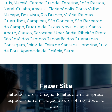
Luís
,
Maceió
,
Campo Grande
,
Teresina
,
João Pessoa
,
Natal
,
Cuiabá
,
Aracaju
,
Florianópolis
,
Porto Velho
,
Macapá
,
Boa Vista
,
Rio Branco
,
Vitória
,
Palmas
,
Guarulhos
,
Campinas
,
São Gonçalo
,
São Bernardo
do Campo
,
Duque de Caxias
,
Nova Iguaçu
,
Santo
André
,
Osasco
,
Sorocaba
,
Uberlândia
,
Ribeirão Preto
,
São José dos Campos
,
Jaboatão dos Guararapes
,
Contagem
,
Joinville
,
Feira de Santana
,
Londrina
,
Juiz
de Fora
,
Aparecida de Goiânia
,
Serra
Fazer Site
Sitedaempresa Criação de Sites é uma empresa
especializada em criação de sites otimizados para
busca.