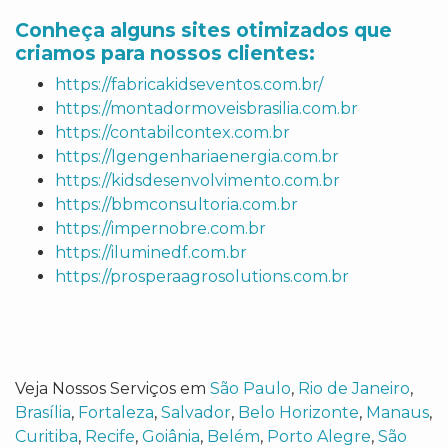
Conheça alguns sites otimizados que
criamos para nossos clientes:
https://fabricakidseventos.com.br/
https://montadormoveisbrasilia.com.br
https://contabilcontex.com.br
https://lgengenhariaenergia.com.br
https://kidsdesenvolvimento.com.br
https://bbmconsultoria.com.br
https://impernobre.com.br
https://iluminedf.com.br
https://prosperaagrosolutions.com.br
Veja Nossos Serviços em
São Paulo
,
Rio de Janeiro
,
Brasília
,
Fortaleza
,
Salvador
,
Belo Horizonte
,
Manaus
,
Curitiba
,
Recife
,
Goiânia
,
Belém
,
Porto Alegre
,
São