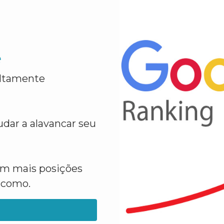
e
altamente
dar a alavancar seu
em mais posições
a como.