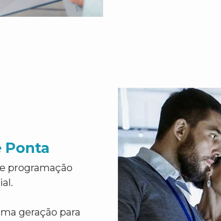
e Ponta
de programação
al.
ima geração para