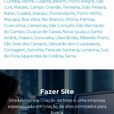
Curitiba
,
Recife
,
Goiânia
,
Belém
,
Porto Alegre
,
São
Luís
,
Maceió
,
Campo Grande
,
Teresina
,
João Pessoa
,
Natal
,
Cuiabá
,
Aracaju
,
Florianópolis
,
Porto Velho
,
Macapá
,
Boa Vista
,
Rio Branco
,
Vitória
,
Palmas
,
Guarulhos
,
Campinas
,
São Gonçalo
,
São Bernardo
do Campo
,
Duque de Caxias
,
Nova Iguaçu
,
Santo
André
,
Osasco
,
Sorocaba
,
Uberlândia
,
Ribeirão Preto
,
São José dos Campos
,
Jaboatão dos Guararapes
,
Contagem
,
Joinville
,
Feira de Santana
,
Londrina
,
Juiz
de Fora
,
Aparecida de Goiânia
,
Serra
Fazer Site
Sitedaempresa Criação de Sites é uma empresa
especializada em criação de sites otimizados para
busca.