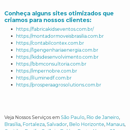
Conheça alguns sites otimizados que
criamos para nossos clientes:
https://fabricakidseventos.com.br/
https://montadormoveisbrasilia.com.br
https://contabilcontex.com.br
https://lgengenhariaenergia.com.br
https://kidsdesenvolvimento.com.br
https://bbmconsultoria.com.br
https://impernobre.com.br
https://iluminedf.com.br
https://prosperaagrosolutions.com.br
Veja Nossos Serviços em
São Paulo
,
Rio de Janeiro
,
Brasília
,
Fortaleza
,
Salvador
,
Belo Horizonte
,
Manaus
,