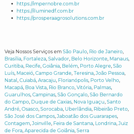
https://impernobre.com.br
https://iluminedf.com.br
https://prosperaagrosolutions.com.br
Veja Nossos Serviços em
São Paulo
,
Rio de Janeiro
,
Brasília
,
Fortaleza
,
Salvador
,
Belo Horizonte
,
Manaus
,
Curitiba
,
Recife
,
Goiânia
,
Belém
,
Porto Alegre
,
São
Luís
,
Maceió
,
Campo Grande
,
Teresina
,
João Pessoa
,
Natal
,
Cuiabá
,
Aracaju
,
Florianópolis
,
Porto Velho
,
Macapá
,
Boa Vista
,
Rio Branco
,
Vitória
,
Palmas
,
Guarulhos
,
Campinas
,
São Gonçalo
,
São Bernardo
do Campo
,
Duque de Caxias
,
Nova Iguaçu
,
Santo
André
,
Osasco
,
Sorocaba
,
Uberlândia
,
Ribeirão Preto
,
São José dos Campos
,
Jaboatão dos Guararapes
,
Contagem
,
Joinville
,
Feira de Santana
,
Londrina
,
Juiz
de Fora
,
Aparecida de Goiânia
,
Serra