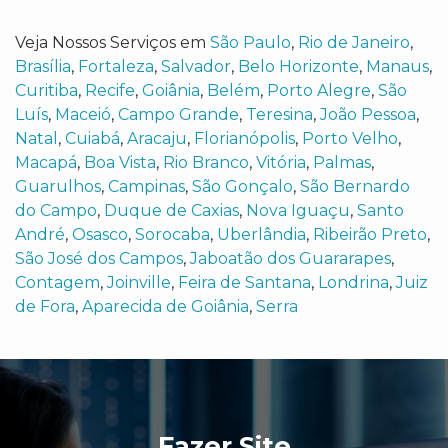
Veja Nossos Serviços em
São Paulo
,
Rio de Janeiro
,
Brasília
,
Fortaleza
,
Salvador
,
Belo Horizonte
,
Manaus
,
Curitiba
,
Recife
,
Goiânia
,
Belém
,
Porto Alegre
,
São
Luís
,
Maceió
,
Campo Grande
,
Teresina
,
João Pessoa
,
Natal
,
Cuiabá
,
Aracaju
,
Florianópolis
,
Porto Velho
,
Macapá
,
Boa Vista
,
Rio Branco
,
Vitória
,
Palmas
,
Guarulhos
,
Campinas
,
São Gonçalo
,
São Bernardo
do Campo
,
Duque de Caxias
,
Nova Iguaçu
,
Santo
André
,
Osasco
,
Sorocaba
,
Uberlândia
,
Ribeirão Preto
,
São José dos Campos
,
Jaboatão dos Guararapes
,
Contagem
,
Joinville
,
Feira de Santana
,
Londrina
,
Juiz
de Fora
,
Aparecida de Goiânia
,
Serra
Fazer Site