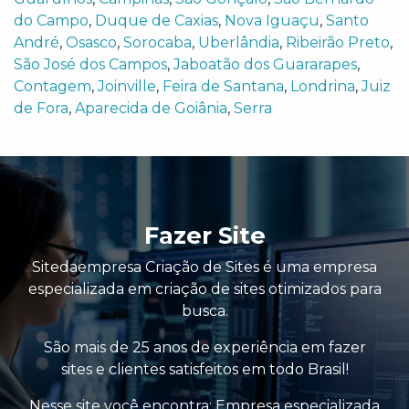
do Campo
,
Duque de Caxias
,
Nova Iguaçu
,
Santo
André
,
Osasco
,
Sorocaba
,
Uberlândia
,
Ribeirão Preto
,
São José dos Campos
,
Jaboatão dos Guararapes
,
Contagem
,
Joinville
,
Feira de Santana
,
Londrina
,
Juiz
de Fora
,
Aparecida de Goiânia
,
Serra
Fazer Site
Sitedaempresa Criação de Sites é uma empresa
especializada em criação de sites otimizados para
busca.
São mais de 25 anos de experiência em fazer
sites e clientes satisfeitos em todo Brasil!
Nesse site você encontra:
Empresa especializada