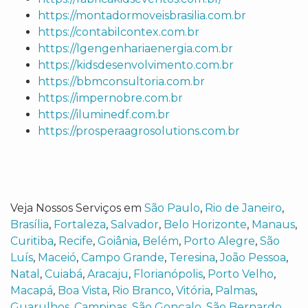
https://montadormoveisbrasilia.com.br
https://contabilcontex.com.br
https://lgengenhariaenergia.com.br
https://kidsdesenvolvimento.com.br
https://bbmconsultoria.com.br
https://impernobre.com.br
https://iluminedf.com.br
https://prosperaagrosolutions.com.br
Veja Nossos Serviços em
São Paulo
,
Rio de Janeiro
,
Brasília
,
Fortaleza
,
Salvador
,
Belo Horizonte
,
Manaus
,
Curitiba
,
Recife
,
Goiânia
,
Belém
,
Porto Alegre
,
São
Luís
,
Maceió
,
Campo Grande
,
Teresina
,
João Pessoa
,
Natal
,
Cuiabá
,
Aracaju
,
Florianópolis
,
Porto Velho
,
Macapá
,
Boa Vista
,
Rio Branco
,
Vitória
,
Palmas
,
Guarulhos
,
Campinas
,
São Gonçalo
,
São Bernardo