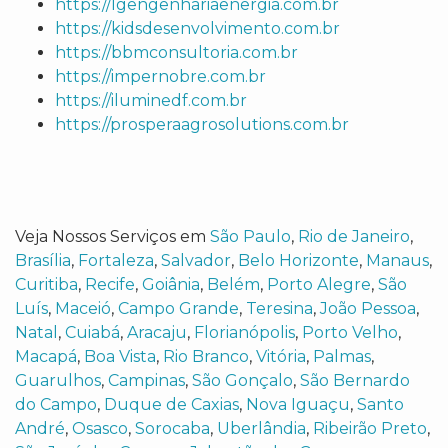
https://lgengenhariaenergia.com.br
https://kidsdesenvolvimento.com.br
https://bbmconsultoria.com.br
https://impernobre.com.br
https://iluminedf.com.br
https://prosperaagrosolutions.com.br
Veja Nossos Serviços em
São Paulo
,
Rio de Janeiro
,
Brasília
,
Fortaleza
,
Salvador
,
Belo Horizonte
,
Manaus
,
Curitiba
,
Recife
,
Goiânia
,
Belém
,
Porto Alegre
,
São
Luís
,
Maceió
,
Campo Grande
,
Teresina
,
João Pessoa
,
Natal
,
Cuiabá
,
Aracaju
,
Florianópolis
,
Porto Velho
,
Macapá
,
Boa Vista
,
Rio Branco
,
Vitória
,
Palmas
,
Guarulhos
,
Campinas
,
São Gonçalo
,
São Bernardo
do Campo
,
Duque de Caxias
,
Nova Iguaçu
,
Santo
André
,
Osasco
,
Sorocaba
,
Uberlândia
,
Ribeirão Preto
,