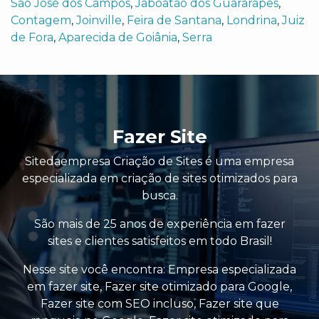
São José dos Campos
,
Jaboatão dos Guararapes
,
Contagem
,
Joinville
,
Feira de Santana
,
Londrina
,
Juiz
de Fora
,
Aparecida de Goiânia
,
Serra
Fazer Site
Sitedaempresa Criação de Sites é uma empresa
especializada em criação de sites otimizados para
busca.
São mais de 25 anos de experiência em fazer
sites e clientes satisfeitos em todo Brasil!
Nesse site você encontra:
Empresa especializada
em fazer site
,
Fazer site otimizado para Google
,
Fazer site com SEO incluso
,
Fazer site que