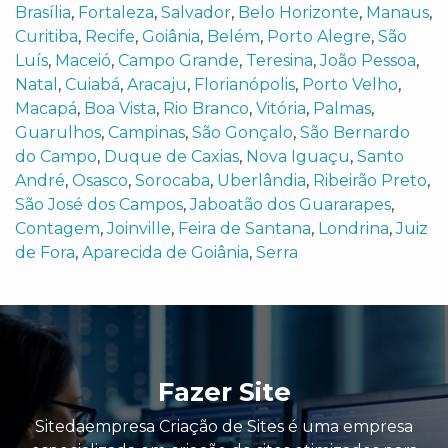
Brasília
,
Fortaleza
,
Salvador
,
Belo Horizonte
,
Manaus
,
Curitiba
,
Recife
,
Goiânia
,
Belém
,
Porto Alegre
,
São
Luís
,
Maceió
,
Campo Grande
,
Teresina
,
João Pessoa
,
Natal
,
Cuiabá
,
Aracaju
,
Florianópolis
,
Porto Velho
,
Macapá
,
Boa Vista
,
Rio Branco
,
Vitória
,
Palmas
,
Guarulhos
,
Campinas
,
São Gonçalo
,
São Bernardo
do Campo
,
Duque de Caxias
,
Nova Iguaçu
,
Santo
André
,
Osasco
,
Sorocaba
,
Uberlândia
,
Ribeirão Preto
,
São José dos Campos
,
Jaboatão dos Guararapes
,
Contagem
,
Joinville
,
Feira de Santana
,
Londrina
,
Juiz
de Fora
,
Aparecida de Goiânia
,
Serra
Fazer Site
Sitedaempresa Criação de Sites é uma empresa