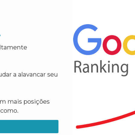
e
altamente
dar a alavancar seu
em mais posições
a como.