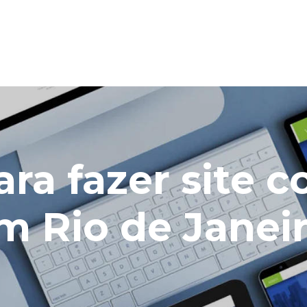
ra fazer site 
em Rio de Janei