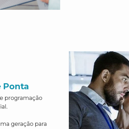
e Ponta
de programação
al.
ima geração para