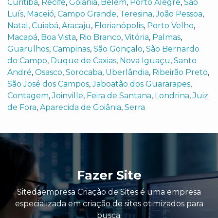
Curitiba
,
Recife
,
Goiânia
,
Belém
,
Porto Alegre
,
São
Luís
,
Maceió
,
Campo Grande
,
Teresina
,
João Pessoa
,
Natal
,
Cuiabá
,
Aracaju
,
Florianópolis
,
Porto Velho
,
Macapá
,
Boa Vista
,
Rio Branco
,
Vitória
,
Palmas
,
Guarulhos
,
Campinas
,
São Gonçalo
,
São Bernardo
do Campo
,
Duque de Caxias
,
Nova Iguaçu
,
Santo
André
,
Osasco
,
Sorocaba
,
Uberlândia
,
Ribeirão Preto
,
São José dos Campos
,
Jaboatão dos Guararapes
,
Contagem
,
Joinville
,
Feira de Santana
,
Londrina
,
Juiz
de Fora
,
Aparecida de Goiânia
,
Serra
Fazer Site
Sitedaempresa Criação de Sites é uma empresa
especializada em criação de sites otimizados para
busca.