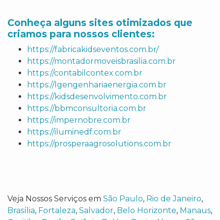
Conheça alguns sites otimizados que
criamos para nossos clientes:
https://fabricakidseventos.com.br/
https://montadormoveisbrasilia.com.br
https://contabilcontex.com.br
https://lgengenhariaenergia.com.br
https://kidsdesenvolvimento.com.br
https://bbmconsultoria.com.br
https://impernobre.com.br
https://iluminedf.com.br
https://prosperaagrosolutions.com.br
Veja Nossos Serviços em
São Paulo
,
Rio de Janeiro
,
Brasília
,
Fortaleza
,
Salvador
,
Belo Horizonte
,
Manaus
,