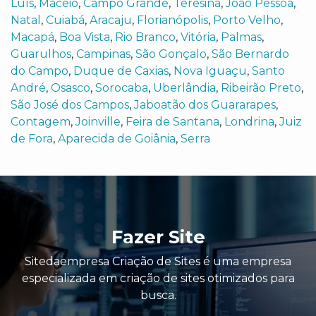
Luís
,
Maceió
,
Campo Grande
,
Teresina
,
João Pessoa
,
Natal
,
Cuiabá
,
Aracaju
,
Florianópolis
,
Porto Velho
,
Macapá
,
Boa Vista
,
Rio Branco
,
Vitória
,
Palmas
,
Guarulhos
,
Campinas
,
São Gonçalo
,
São Bernardo
do Campo
,
Duque de Caxias
,
Nova Iguaçu
,
Santo
André
,
Osasco
,
Sorocaba
,
Uberlândia
,
Ribeirão Preto
,
São José dos Campos
,
Jaboatão dos Guararapes
,
Contagem
,
Joinville
,
Feira de Santana
,
Londrina
,
Juiz
de Fora
,
Aparecida de Goiânia
,
Serra
Fazer Site
Sitedaempresa Criação de Sites é uma empresa
especializada em criação de sites otimizados para
busca.