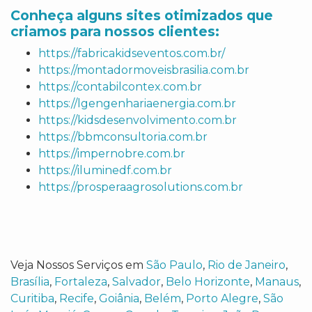
Conheça alguns sites otimizados que
criamos para nossos clientes:
https://fabricakidseventos.com.br/
https://montadormoveisbrasilia.com.br
https://contabilcontex.com.br
https://lgengenhariaenergia.com.br
https://kidsdesenvolvimento.com.br
https://bbmconsultoria.com.br
https://impernobre.com.br
https://iluminedf.com.br
https://prosperaagrosolutions.com.br
Veja Nossos Serviços em
São Paulo
,
Rio de Janeiro
,
Brasília
,
Fortaleza
,
Salvador
,
Belo Horizonte
,
Manaus
,
Curitiba
,
Recife
,
Goiânia
,
Belém
,
Porto Alegre
,
São