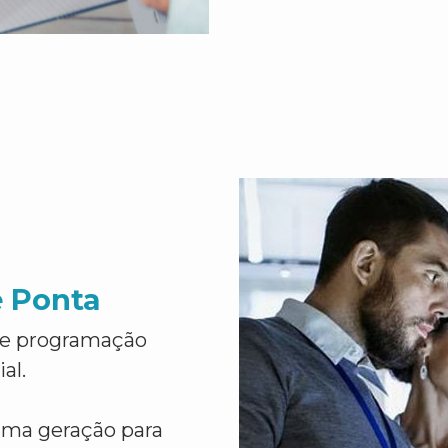
e Ponta
de programação
al.
ima geração para