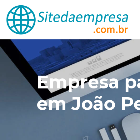
Empresa pa
em João P