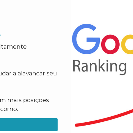
e
altamente
dar a alavancar seu
em mais posições
a como.