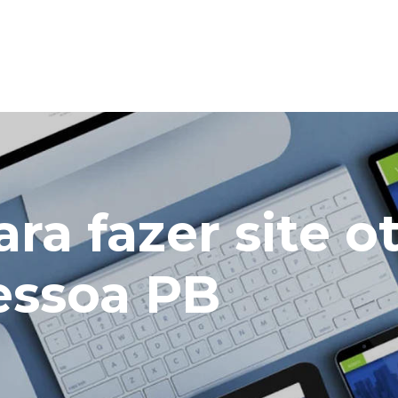
ra fazer site o
essoa PB