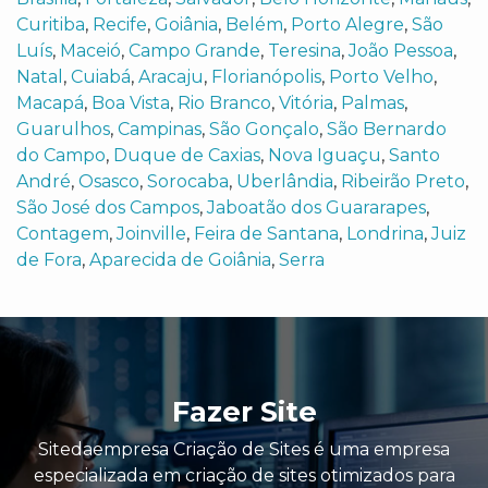
Curitiba
,
Recife
,
Goiânia
,
Belém
,
Porto Alegre
,
São
Luís
,
Maceió
,
Campo Grande
,
Teresina
,
João Pessoa
,
Natal
,
Cuiabá
,
Aracaju
,
Florianópolis
,
Porto Velho
,
Macapá
,
Boa Vista
,
Rio Branco
,
Vitória
,
Palmas
,
Guarulhos
,
Campinas
,
São Gonçalo
,
São Bernardo
do Campo
,
Duque de Caxias
,
Nova Iguaçu
,
Santo
André
,
Osasco
,
Sorocaba
,
Uberlândia
,
Ribeirão Preto
,
São José dos Campos
,
Jaboatão dos Guararapes
,
Contagem
,
Joinville
,
Feira de Santana
,
Londrina
,
Juiz
de Fora
,
Aparecida de Goiânia
,
Serra
Fazer Site
Sitedaempresa Criação de Sites é uma empresa
especializada em criação de sites otimizados para