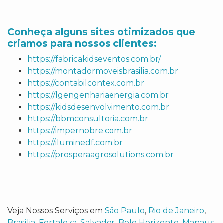
Conheça alguns sites otimizados que
criamos para nossos clientes:
https://fabricakidseventos.com.br/
https://montadormoveisbrasilia.com.br
https://contabilcontex.com.br
https://lgengenhariaenergia.com.br
https://kidsdesenvolvimento.com.br
https://bbmconsultoria.com.br
https://impernobre.com.br
https://iluminedf.com.br
https://prosperaagrosolutions.com.br
Veja Nossos Serviços em
São Paulo
,
Rio de Janeiro
,
Brasília
,
Fortaleza
,
Salvador
,
Belo Horizonte
,
Manaus
,