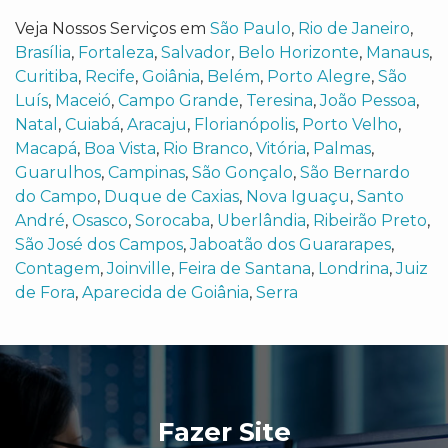
Veja Nossos Serviços em
São Paulo
,
Rio de Janeiro
,
Brasília
,
Fortaleza
,
Salvador
,
Belo Horizonte
,
Manaus
,
Curitiba
,
Recife
,
Goiânia
,
Belém
,
Porto Alegre
,
São
Luís
,
Maceió
,
Campo Grande
,
Teresina
,
João Pessoa
,
Natal
,
Cuiabá
,
Aracaju
,
Florianópolis
,
Porto Velho
,
Macapá
,
Boa Vista
,
Rio Branco
,
Vitória
,
Palmas
,
Guarulhos
,
Campinas
,
São Gonçalo
,
São Bernardo
do Campo
,
Duque de Caxias
,
Nova Iguaçu
,
Santo
André
,
Osasco
,
Sorocaba
,
Uberlândia
,
Ribeirão Preto
,
São José dos Campos
,
Jaboatão dos Guararapes
,
Contagem
,
Joinville
,
Feira de Santana
,
Londrina
,
Juiz
de Fora
,
Aparecida de Goiânia
,
Serra
Fazer Site