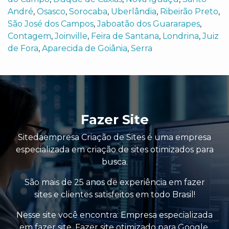
André
,
Osasco
,
Sorocaba
,
Uberlândia
,
Ribeirão Preto
,
São José dos Campos
,
Jaboatão dos Guararapes
,
Contagem
,
Joinville
,
Feira de Santana
,
Londrina
,
Juiz
de Fora
,
Aparecida de Goiânia
,
Serra
Fazer Site
Sitedaempresa Criação de Sites é uma empresa
especializada em criação de sites otimizados para
busca.
São mais de 25 anos de experiência em fazer
sites e clientes satisfeitos em todo Brasil!
Nesse site você encontra:
Empresa especializada
em fazer site
,
Fazer site otimizado para Google
,