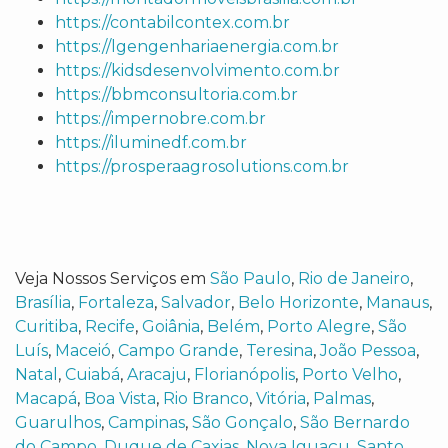
https://contabilcontex.com.br
https://lgengenhariaenergia.com.br
https://kidsdesenvolvimento.com.br
https://bbmconsultoria.com.br
https://impernobre.com.br
https://iluminedf.com.br
https://prosperaagrosolutions.com.br
Veja Nossos Serviços em
São Paulo
,
Rio de Janeiro
,
Brasília
,
Fortaleza
,
Salvador
,
Belo Horizonte
,
Manaus
,
Curitiba
,
Recife
,
Goiânia
,
Belém
,
Porto Alegre
,
São
Luís
,
Maceió
,
Campo Grande
,
Teresina
,
João Pessoa
,
Natal
,
Cuiabá
,
Aracaju
,
Florianópolis
,
Porto Velho
,
Macapá
,
Boa Vista
,
Rio Branco
,
Vitória
,
Palmas
,
Guarulhos
,
Campinas
,
São Gonçalo
,
São Bernardo
do Campo
,
Duque de Caxias
,
Nova Iguaçu
,
Santo