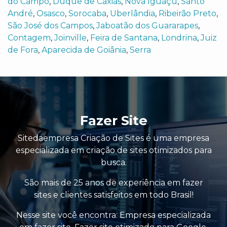
do Campo
,
Duque de Caxias
,
Nova Iguaçu
,
Santo
André
,
Osasco
,
Sorocaba
,
Uberlândia
,
Ribeirão Preto
,
São José dos Campos
,
Jaboatão dos Guararapes
,
Contagem
,
Joinville
,
Feira de Santana
,
Londrina
,
Juiz
de Fora
,
Aparecida de Goiânia
,
Serra
Fazer Site
Sitedaempresa Criação de Sites é uma empresa
especializada em criação de sites otimizados para
busca.
São mais de 25 anos de experiência em fazer
sites e clientes satisfeitos em todo Brasil!
Nesse site você encontra:
Empresa especializada