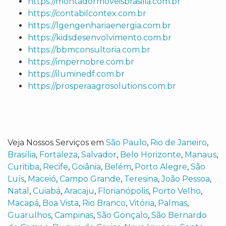
https://montadormoveisbrasilia.com.br
https://contabilcontex.com.br
https://lgengenhariaenergia.com.br
https://kidsdesenvolvimento.com.br
https://bbmconsultoria.com.br
https://impernobre.com.br
https://iluminedf.com.br
https://prosperaagrosolutions.com.br
Veja Nossos Serviços em
São Paulo
,
Rio de Janeiro
,
Brasília
,
Fortaleza
,
Salvador
,
Belo Horizonte
,
Manaus
,
Curitiba
,
Recife
,
Goiânia
,
Belém
,
Porto Alegre
,
São
Luís
,
Maceió
,
Campo Grande
,
Teresina
,
João Pessoa
,
Natal
,
Cuiabá
,
Aracaju
,
Florianópolis
,
Porto Velho
,
Macapá
,
Boa Vista
,
Rio Branco
,
Vitória
,
Palmas
,
Guarulhos
,
Campinas
,
São Gonçalo
,
São Bernardo