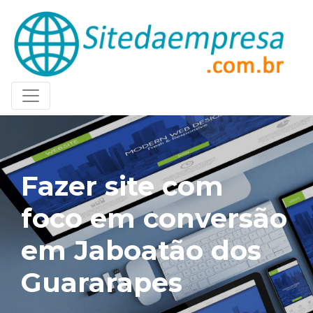
Fazer site com
foco em conversão
em Jaboatão dos
Guararapes