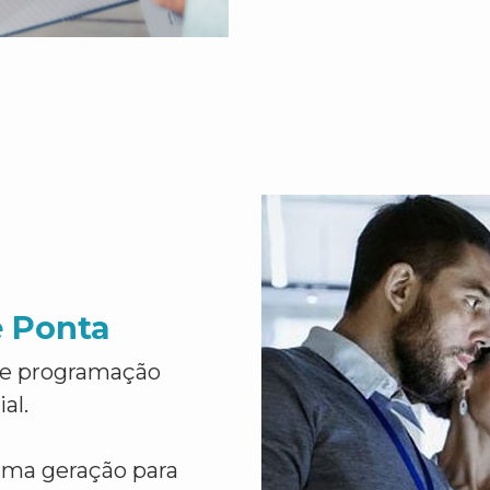
e Ponta
de programação
al.
ima geração para