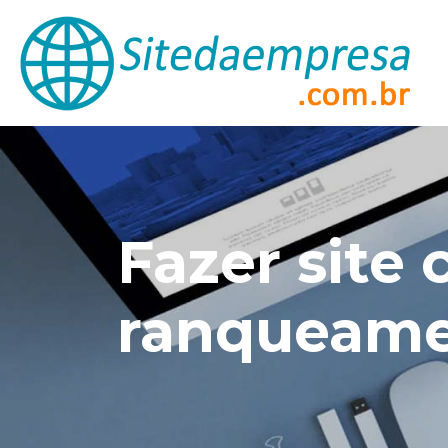
Fazer site
ranqueam