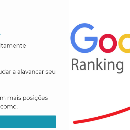
e
altamente
dar a alavancar seu
em mais posições
a como.