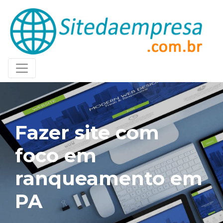
Fazer site com
foco em
ranqueamento em
PA