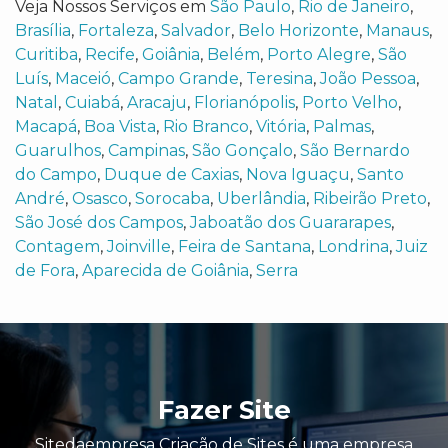
Veja Nossos Serviços em
São Paulo
,
Rio de Janeiro
,
Brasília
,
Fortaleza
,
Salvador
,
Belo Horizonte
,
Manaus
,
Curitiba
,
Recife
,
Goiânia
,
Belém
,
Porto Alegre
,
São
Luís
,
Maceió
,
Campo Grande
,
Teresina
,
João Pessoa
,
Natal
,
Cuiabá
,
Aracaju
,
Florianópolis
,
Porto Velho
,
Macapá
,
Boa Vista
,
Rio Branco
,
Vitória
,
Palmas
,
Guarulhos
,
Campinas
,
São Gonçalo
,
São Bernardo
do Campo
,
Duque de Caxias
,
Nova Iguaçu
,
Santo
André
,
Osasco
,
Sorocaba
,
Uberlândia
,
Ribeirão Preto
,
São José dos Campos
,
Jaboatão dos Guararapes
,
Contagem
,
Joinville
,
Feira de Santana
,
Londrina
,
Juiz
de Fora
,
Aparecida de Goiânia
,
Serra
Fazer Site
Sitedaempresa Criação de Sites é uma empresa