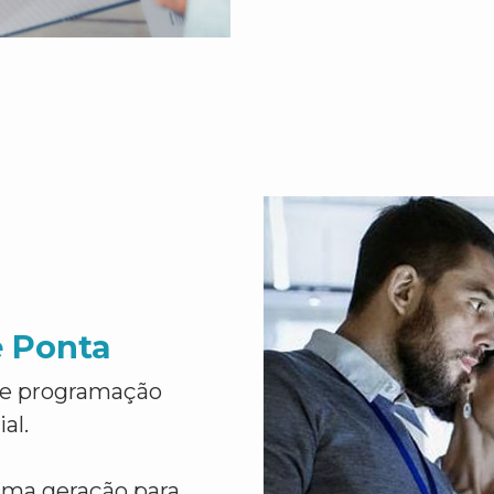
e Ponta
de programação
al.
ima geração para