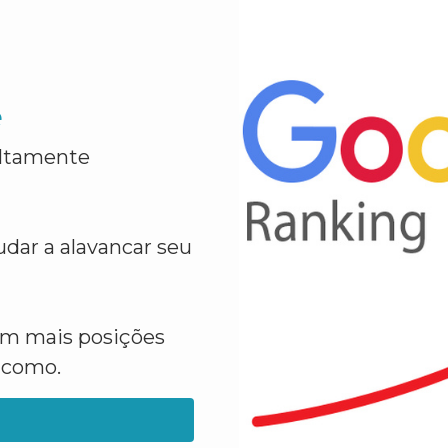
e
altamente
dar a alavancar seu
em mais posições
a como.