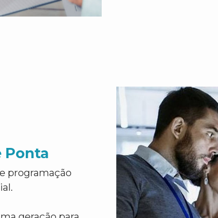
e Ponta
de programação
al.
ima geração para