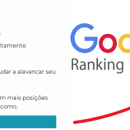
e
altamente
dar a alavancar seu
em mais posições
a como.