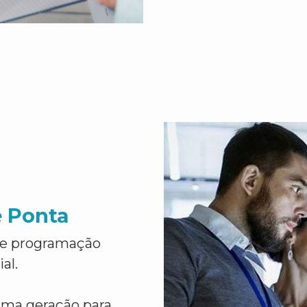
e Ponta
de programação
al.
ima geração para