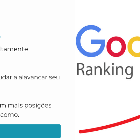
e
altamente
dar a alavancar seu
em mais posições
a como.