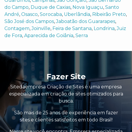
Guarulhos
,
Campinas
,
São Gonçalo
,
São Bernardo
do Campo
,
Duque de Caxias
,
Nova Iguaçu
,
Santo
André
,
Osasco
,
Sorocaba
,
Uberlândia
,
Ribeirão Preto
,
São José dos Campos
,
Jaboatão dos Guararapes
,
Contagem
,
Joinville
,
Feira de Santana
,
Londrina
,
Juiz
de Fora
,
Aparecida de Goiânia
,
Serra
Fazer Site
Sitedaempresa Criação de Sites é uma empresa
especializada em criação de sites otimizados para
busca.
São mais de 25 anos de experiência em fazer
sites e clientes satisfeitos em todo Brasil!
Nesse site você encontra:
Empresa especializada