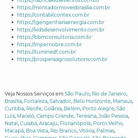
https://fabricakidseventos.com.br/
https://montadormoveisbrasilia.com.br
https://contabilcontex.com.br
https://lgengenhariaenergia.com.br
https://kidsdesenvolvimento.com.br
https://bbmconsultoria.com.br
https://impernobre.com.br
https://iluminedf.com.br
https://prosperaagrosolutions.com.br
Veja Nossos Serviços em
São Paulo
,
Rio de Janeiro
,
Brasília
,
Fortaleza
,
Salvador
,
Belo Horizonte
,
Manaus
,
Curitiba
,
Recife
,
Goiânia
,
Belém
,
Porto Alegre
,
São
Luís
,
Maceió
,
Campo Grande
,
Teresina
,
João Pessoa
,
Natal
,
Cuiabá
,
Aracaju
,
Florianópolis
,
Porto Velho
,
Macapá
,
Boa Vista
,
Rio Branco
,
Vitória
,
Palmas
,