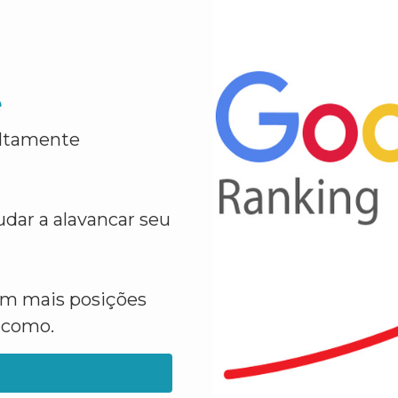
e
altamente
dar a alavancar seu
em mais posições
a como.