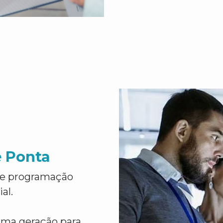
e Ponta
de programação
al.
ima geração para