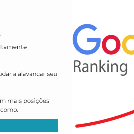
e
altamente
dar a alavancar seu
em mais posições
a como.