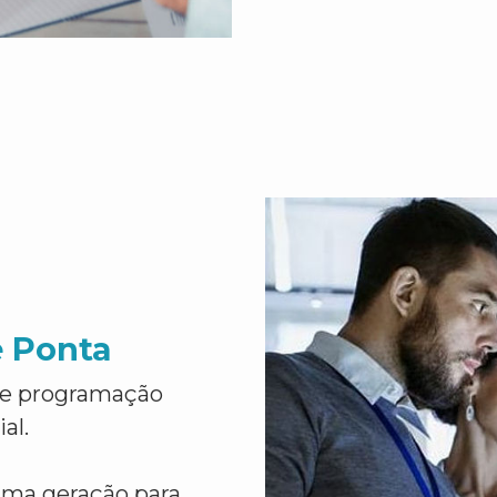
e Ponta
de programação
al.
ima geração para