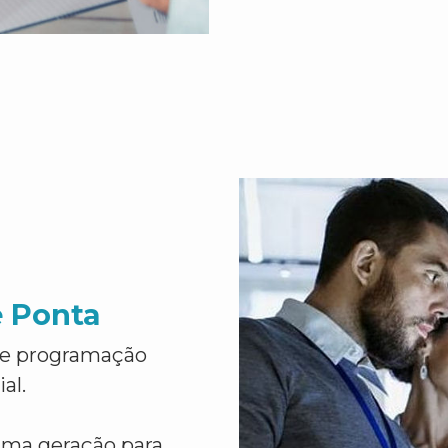
e Ponta
de programação
al.
ima geração para