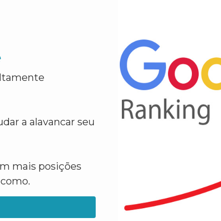
e
altamente
dar a alavancar seu
em mais posições
a como.