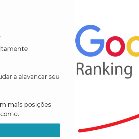
e
altamente
dar a alavancar seu
em mais posições
a como.