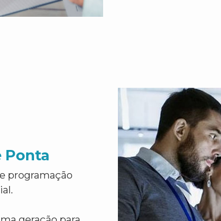
e Ponta
de programação
al.
ima geração para