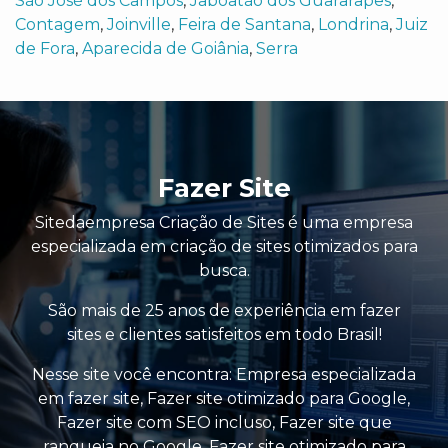
São José dos Campos
,
Jaboatão dos Guararapes
,
Contagem
,
Joinville
,
Feira de Santana
,
Londrina
,
Juiz
de Fora
,
Aparecida de Goiânia
,
Serra
Fazer Site
Sitedaempresa Criação de Sites é uma empresa
especializada em criação de sites otimizados para
busca.
São mais de 25 anos de experiência em fazer
sites e clientes satisfeitos em todo Brasil!
Nesse site você encontra:
Empresa especializada
em fazer site
,
Fazer site otimizado para Google
,
Fazer site com SEO incluso
,
Fazer site que
ranqueia no Google
,
Fazer site otimizado para