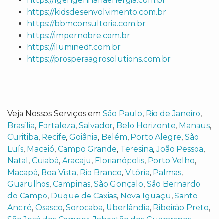
https://lgengenhariaenergia.com.br
https://kidsdesenvolvimento.com.br
https://bbmconsultoria.com.br
https://impernobre.com.br
https://iluminedf.com.br
https://prosperaagrosolutions.com.br
Veja Nossos Serviços em
São Paulo
,
Rio de Janeiro
,
Brasília
,
Fortaleza
,
Salvador
,
Belo Horizonte
,
Manaus
,
Curitiba
,
Recife
,
Goiânia
,
Belém
,
Porto Alegre
,
São
Luís
,
Maceió
,
Campo Grande
,
Teresina
,
João Pessoa
,
Natal
,
Cuiabá
,
Aracaju
,
Florianópolis
,
Porto Velho
,
Macapá
,
Boa Vista
,
Rio Branco
,
Vitória
,
Palmas
,
Guarulhos
,
Campinas
,
São Gonçalo
,
São Bernardo
do Campo
,
Duque de Caxias
,
Nova Iguaçu
,
Santo
André
,
Osasco
,
Sorocaba
,
Uberlândia
,
Ribeirão Preto
,