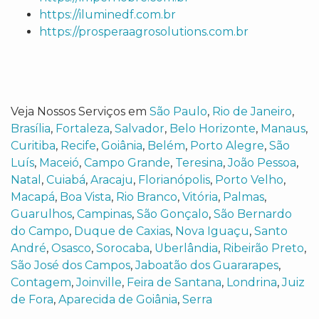
https://iluminedf.com.br
https://prosperaagrosolutions.com.br
Veja Nossos Serviços em
São Paulo
,
Rio de Janeiro
,
Brasília
,
Fortaleza
,
Salvador
,
Belo Horizonte
,
Manaus
,
Curitiba
,
Recife
,
Goiânia
,
Belém
,
Porto Alegre
,
São
Luís
,
Maceió
,
Campo Grande
,
Teresina
,
João Pessoa
,
Natal
,
Cuiabá
,
Aracaju
,
Florianópolis
,
Porto Velho
,
Macapá
,
Boa Vista
,
Rio Branco
,
Vitória
,
Palmas
,
Guarulhos
,
Campinas
,
São Gonçalo
,
São Bernardo
do Campo
,
Duque de Caxias
,
Nova Iguaçu
,
Santo
André
,
Osasco
,
Sorocaba
,
Uberlândia
,
Ribeirão Preto
,
São José dos Campos
,
Jaboatão dos Guararapes
,
Contagem
,
Joinville
,
Feira de Santana
,
Londrina
,
Juiz
de Fora
,
Aparecida de Goiânia
,
Serra