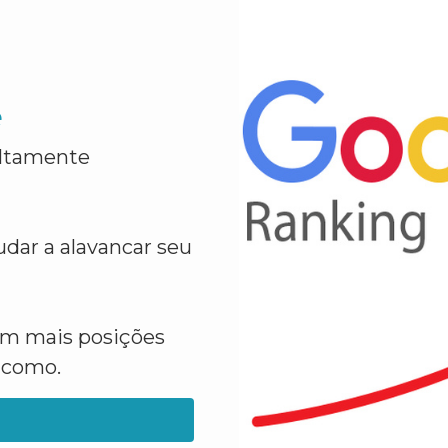
e
altamente
dar a alavancar seu
em mais posições
a como.