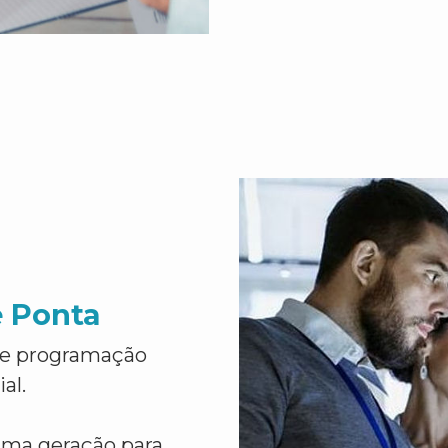
e Ponta
de programação
al.
ima geração para