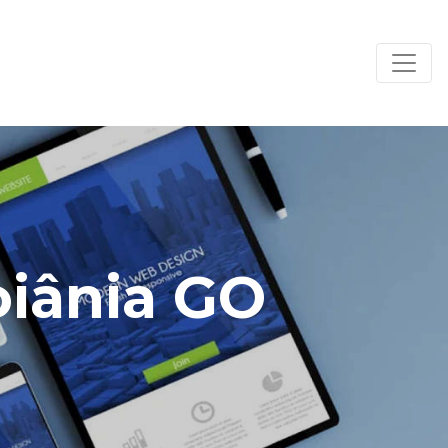
oiânia GO