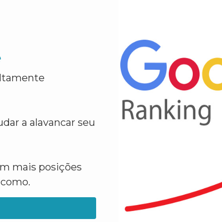
e
altamente
dar a alavancar seu
em mais posições
a como.