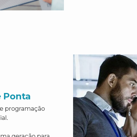
e Ponta
de programação
al.
ima geração para