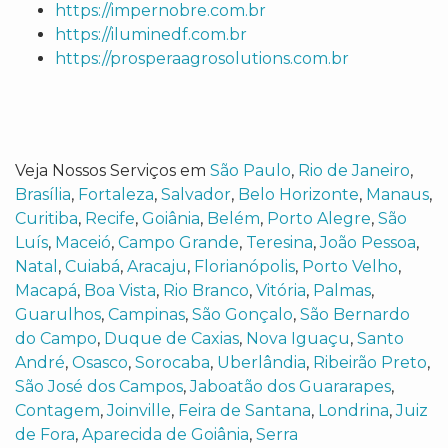
https://impernobre.com.br
https://iluminedf.com.br
https://prosperaagrosolutions.com.br
Veja Nossos Serviços em
São Paulo
,
Rio de Janeiro
,
Brasília
,
Fortaleza
,
Salvador
,
Belo Horizonte
,
Manaus
,
Curitiba
,
Recife
,
Goiânia
,
Belém
,
Porto Alegre
,
São
Luís
,
Maceió
,
Campo Grande
,
Teresina
,
João Pessoa
,
Natal
,
Cuiabá
,
Aracaju
,
Florianópolis
,
Porto Velho
,
Macapá
,
Boa Vista
,
Rio Branco
,
Vitória
,
Palmas
,
Guarulhos
,
Campinas
,
São Gonçalo
,
São Bernardo
do Campo
,
Duque de Caxias
,
Nova Iguaçu
,
Santo
André
,
Osasco
,
Sorocaba
,
Uberlândia
,
Ribeirão Preto
,
São José dos Campos
,
Jaboatão dos Guararapes
,
Contagem
,
Joinville
,
Feira de Santana
,
Londrina
,
Juiz
de Fora
,
Aparecida de Goiânia
,
Serra