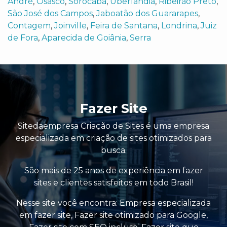
André
,
Osasco
,
Sorocaba
,
Uberlândia
,
Ribeirão Preto
,
São José dos Campos
,
Jaboatão dos Guararapes
,
Contagem
,
Joinville
,
Feira de Santana
,
Londrina
,
Juiz
de Fora
,
Aparecida de Goiânia
,
Serra
Fazer Site
Sitedaempresa Criação de Sites é uma empresa
especializada em criação de sites otimizados para
busca.
São mais de 25 anos de experiência em fazer
sites e clientes satisfeitos em todo Brasil!
Nesse site você encontra:
Empresa especializada
em fazer site
,
Fazer site otimizado para Google
,