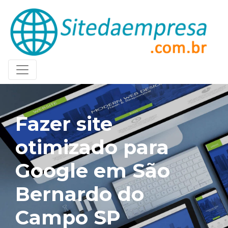
Fazer site
otimizado para
Google em São
Bernardo do
Campo SP