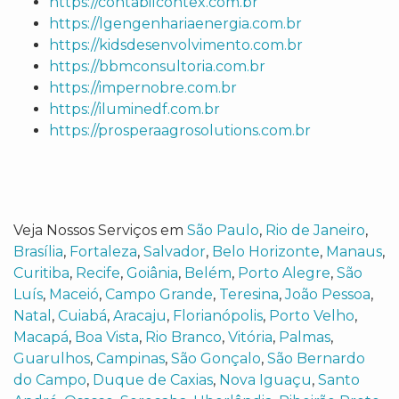
https://contabilcontex.com.br
https://lgengenhariaenergia.com.br
https://kidsdesenvolvimento.com.br
https://bbmconsultoria.com.br
https://impernobre.com.br
https://iluminedf.com.br
https://prosperaagrosolutions.com.br
Veja Nossos Serviços em
São Paulo
,
Rio de Janeiro
,
Brasília
,
Fortaleza
,
Salvador
,
Belo Horizonte
,
Manaus
,
Curitiba
,
Recife
,
Goiânia
,
Belém
,
Porto Alegre
,
São
Luís
,
Maceió
,
Campo Grande
,
Teresina
,
João Pessoa
,
Natal
,
Cuiabá
,
Aracaju
,
Florianópolis
,
Porto Velho
,
Macapá
,
Boa Vista
,
Rio Branco
,
Vitória
,
Palmas
,
Guarulhos
,
Campinas
,
São Gonçalo
,
São Bernardo
do Campo
,
Duque de Caxias
,
Nova Iguaçu
,
Santo