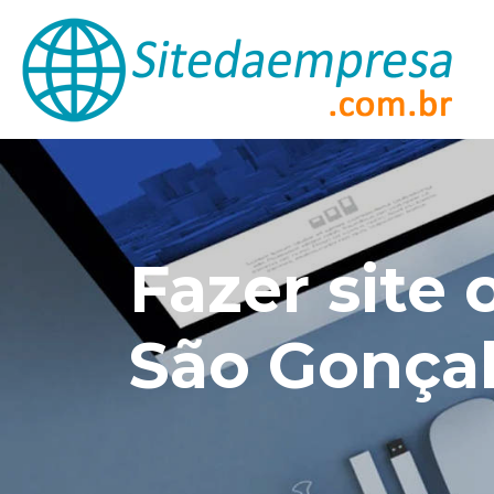
Fazer site
São Gonça