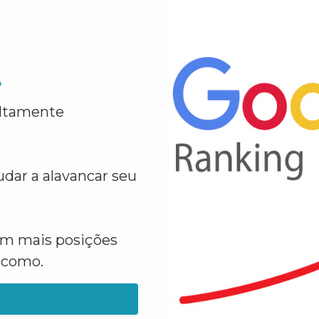
e
altamente
dar a alavancar seu
em mais posições
a como.