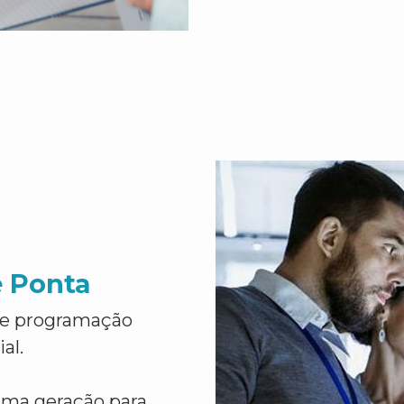
e Ponta
de programação
al.
ima geração para