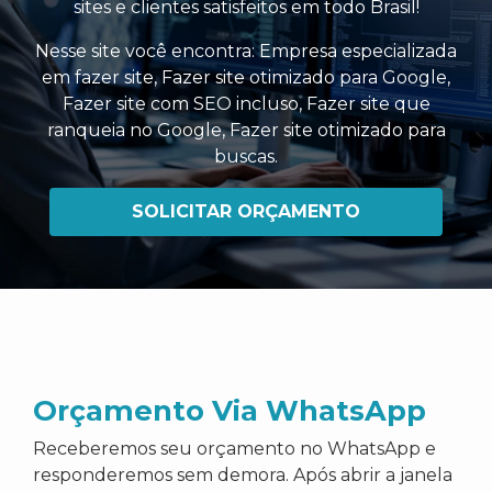
sites e clientes satisfeitos em todo Brasil!
Nesse site você encontra:
Empresa especializada
em fazer site
,
Fazer site otimizado para Google
,
Fazer site com SEO incluso
,
Fazer site que
ranqueia no Google
,
Fazer site otimizado para
buscas
.
SOLICITAR ORÇAMENTO
Orçamento Via WhatsApp
Receberemos seu orçamento no WhatsApp e
responderemos sem demora. Após abrir a janela