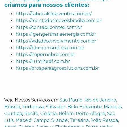
criamos para nossos clientes:
https://fabricakidseventos.com.br/
https://montadormoveisbrasilia.com.br
https://contabilcontex.com.br
https://lgengenhariaenergia.com.br
https://kidsdesenvolvimento.com.br
https://bbmconsultoria.com.br
https://impernobre.com.br
https://iluminedf.com.br
https://prosperaagrosolutions.com.br
Veja Nossos Serviços em
São Paulo
,
Rio de Janeiro
,
Brasília
,
Fortaleza
,
Salvador
,
Belo Horizonte
,
Manaus
,
Curitiba
,
Recife
,
Goiânia
,
Belém
,
Porto Alegre
,
São
Luís
,
Maceió
,
Campo Grande
,
Teresina
,
João Pessoa
,