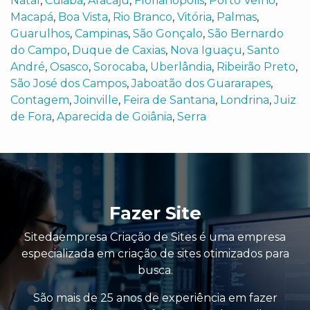
Natal
,
Cuiabá
,
Aracaju
,
Florianópolis
,
Porto Velho
,
Macapá
,
Boa Vista
,
Rio Branco
,
Vitória
,
Palmas
,
Guarulhos
,
Campinas
,
São Gonçalo
,
São Bernardo
do Campo
,
Duque de Caxias
,
Nova Iguaçu
,
Santo
André
,
Osasco
,
Sorocaba
,
Uberlândia
,
Ribeirão Preto
,
São José dos Campos
,
Jaboatão dos Guararapes
,
Contagem
,
Joinville
,
Feira de Santana
,
Londrina
,
Juiz
de Fora
,
Aparecida de Goiânia
,
Serra
Fazer Site
Sitedaempresa Criação de Sites é uma empresa
especializada em criação de sites otimizados para
busca.
São mais de 25 anos de experiência em fazer