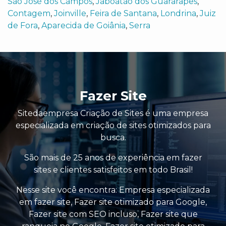
São José dos Campos
,
Jaboatão dos Guararapes
,
Contagem
,
Joinville
,
Feira de Santana
,
Londrina
,
Juiz
de Fora
,
Aparecida de Goiânia
,
Serra
Fazer Site
Sitedaempresa Criação de Sites é uma empresa
especializada em criação de sites otimizados para
busca.
São mais de 25 anos de experiência em fazer
sites e clientes satisfeitos em todo Brasil!
Nesse site você encontra:
Empresa especializada
em fazer site
,
Fazer site otimizado para Google
,
Fazer site com SEO incluso
,
Fazer site que