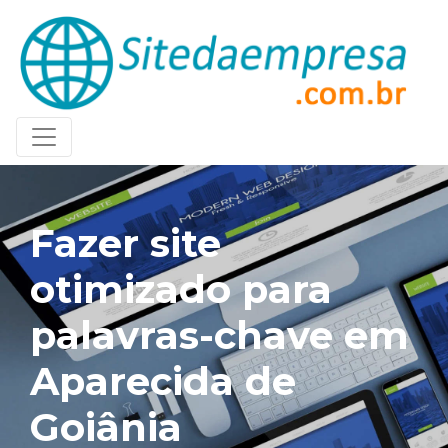
Fazer site
otimizado para
palavras-chave em
Aparecida de
Goiânia