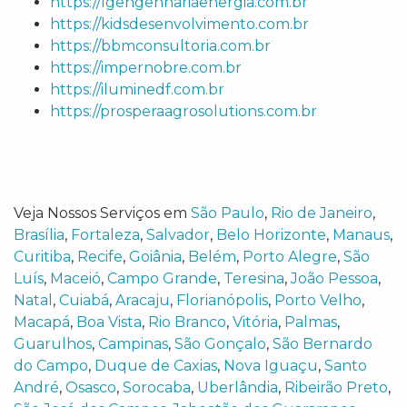
https://lgengenhariaenergia.com.br
https://kidsdesenvolvimento.com.br
https://bbmconsultoria.com.br
https://impernobre.com.br
https://iluminedf.com.br
https://prosperaagrosolutions.com.br
Veja Nossos Serviços em
São Paulo
,
Rio de Janeiro
,
Brasília
,
Fortaleza
,
Salvador
,
Belo Horizonte
,
Manaus
,
Curitiba
,
Recife
,
Goiânia
,
Belém
,
Porto Alegre
,
São
Luís
,
Maceió
,
Campo Grande
,
Teresina
,
João Pessoa
,
Natal
,
Cuiabá
,
Aracaju
,
Florianópolis
,
Porto Velho
,
Macapá
,
Boa Vista
,
Rio Branco
,
Vitória
,
Palmas
,
Guarulhos
,
Campinas
,
São Gonçalo
,
São Bernardo
do Campo
,
Duque de Caxias
,
Nova Iguaçu
,
Santo
André
,
Osasco
,
Sorocaba
,
Uberlândia
,
Ribeirão Preto
,