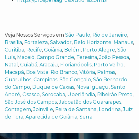
https://prosperaagrosolutions.com.br
Veja Nossos Serviços em
São Paulo
,
Rio de Janeiro
,
Brasília
,
Fortaleza
,
Salvador
,
Belo Horizonte
,
Manaus
,
Curitiba
,
Recife
,
Goiânia
,
Belém
,
Porto Alegre
,
São
Luís
,
Maceió
,
Campo Grande
,
Teresina
,
João Pessoa
,
Natal
,
Cuiabá
,
Aracaju
,
Florianópolis
,
Porto Velho
,
Macapá
,
Boa Vista
,
Rio Branco
,
Vitória
,
Palmas
,
Guarulhos
,
Campinas
,
São Gonçalo
,
São Bernardo
do Campo
,
Duque de Caxias
,
Nova Iguaçu
,
Santo
André
,
Osasco
,
Sorocaba
,
Uberlândia
,
Ribeirão Preto
,
São José dos Campos
,
Jaboatão dos Guararapes
,
Contagem
,
Joinville
,
Feira de Santana
,
Londrina
,
Juiz
de Fora
,
Aparecida de Goiânia
,
Serra