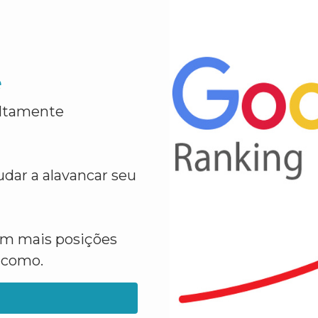
e
altamente
dar a alavancar seu
em mais posições
a como.