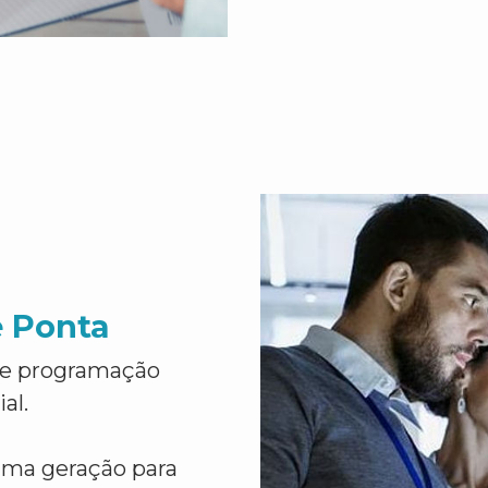
e Ponta
de programação
al.
ima geração para