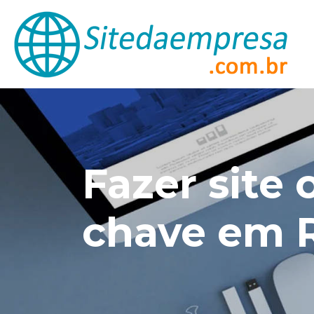
Fazer site 
chave em R