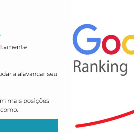
e
altamente
dar a alavancar seu
em mais posições
a como.