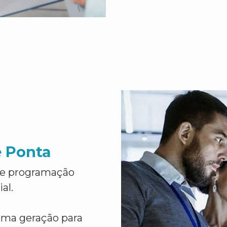
e Ponta
de programação
al.
ima geração para