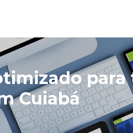
otimizado para
em Cuiabá