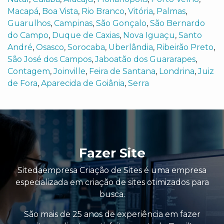
Macapá
,
Boa Vista
,
Rio Branco
,
Vitória
,
Palmas
,
Guarulhos
,
Campinas
,
São Gonçalo
,
São Bernardo
do Campo
,
Duque de Caxias
,
Nova Iguaçu
,
Santo
André
,
Osasco
,
Sorocaba
,
Uberlândia
,
Ribeirão Preto
,
São José dos Campos
,
Jaboatão dos Guararapes
,
Contagem
,
Joinville
,
Feira de Santana
,
Londrina
,
Juiz
de Fora
,
Aparecida de Goiânia
,
Serra
Fazer Site
Sitedaempresa Criação de Sites é uma empresa
especializada em criação de sites otimizados para
busca.
São mais de 25 anos de experiência em fazer