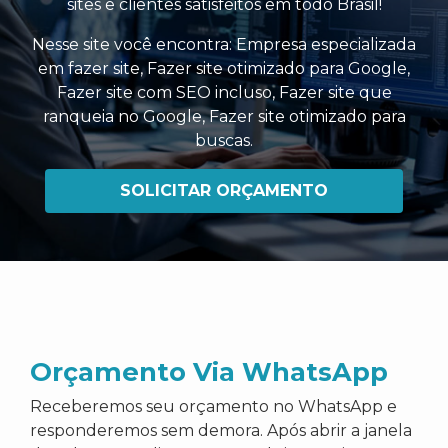
sites e clientes satisfeitos em todo Brasil!
Nesse site você encontra:
Empresa especializada
em fazer site
,
Fazer site otimizado para Google
,
Fazer site com SEO incluso
,
Fazer site que
ranqueia no Google
,
Fazer site otimizado para
buscas
.
SOLICITAR ORÇAMENTO
Orçamento Via WhatsApp
Receberemos seu orçamento no WhatsApp e
responderemos sem demora. Após abrir a janela