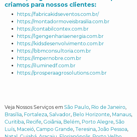
criamos para nossos clientes:
https://fabricakidseventos.com.br/
https://montadormoveisbrasilia.com.br
https://contabilcontex.com.br
https://lgengenhariaenergia.com.br
https://kidsdesenvolvimento.com.br
https://bbmconsultoria.com.br
https://impernobre.com.br
https://iluminedf.com.br
https://prosperaagrosolutions.com.br
Veja Nossos Serviços em
São Paulo
,
Rio de Janeiro
,
Brasília
,
Fortaleza
,
Salvador
,
Belo Horizonte
,
Manaus
,
Curitiba
,
Recife
,
Goiânia
,
Belém
,
Porto Alegre
,
São
Luís
,
Maceió
,
Campo Grande
,
Teresina
,
João Pessoa
,
Natal
,
Cuiabá
,
Aracaju
,
Florianópolis
,
Porto Velho
,