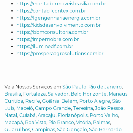
https://montadormoveisbrasilia.com.br
https://contabilcontex.com.br
https://lgengenhariaenergia.com.br
https://kidsdesenvolvimento.com.br
https://bbmconsultoria.com.br
https://impernobre.com.br
https://iluminedf.com.br
https://prosperaagrosolutions.com.br
Veja Nossos Serviços em
São Paulo
,
Rio de Janeiro
,
Brasília
,
Fortaleza
,
Salvador
,
Belo Horizonte
,
Manaus
,
Curitiba
,
Recife
,
Goiânia
,
Belém
,
Porto Alegre
,
São
Luís
,
Maceió
,
Campo Grande
,
Teresina
,
João Pessoa
,
Natal
,
Cuiabá
,
Aracaju
,
Florianópolis
,
Porto Velho
,
Macapá
,
Boa Vista
,
Rio Branco
,
Vitória
,
Palmas
,
Guarulhos
,
Campinas
,
São Gonçalo
,
São Bernardo