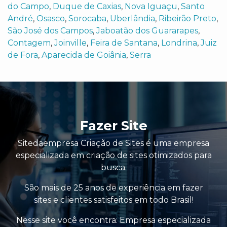
do Campo
,
Duque de Caxias
,
Nova Iguaçu
,
Santo
André
,
Osasco
,
Sorocaba
,
Uberlândia
,
Ribeirão Preto
,
São José dos Campos
,
Jaboatão dos Guararapes
,
Contagem
,
Joinville
,
Feira de Santana
,
Londrina
,
Juiz
de Fora
,
Aparecida de Goiânia
,
Serra
Fazer Site
Sitedaempresa Criação de Sites é uma empresa
especializada em criação de sites otimizados para
busca.
São mais de 25 anos de experiência em fazer
sites e clientes satisfeitos em todo Brasil!
Nesse site você encontra:
Empresa especializada